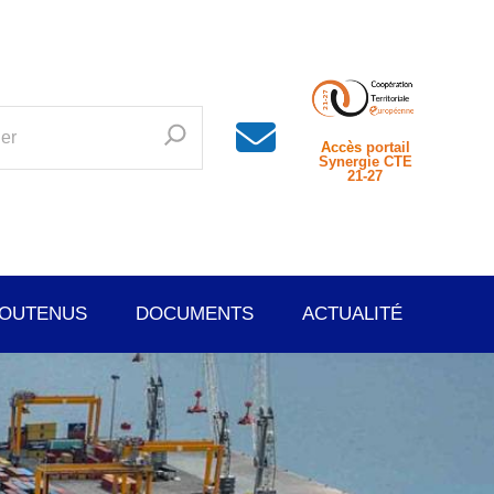
Accès
portail
Synergie CTE
21-27
SOUTENUS
DOCUMENTS
ACTUALITÉ