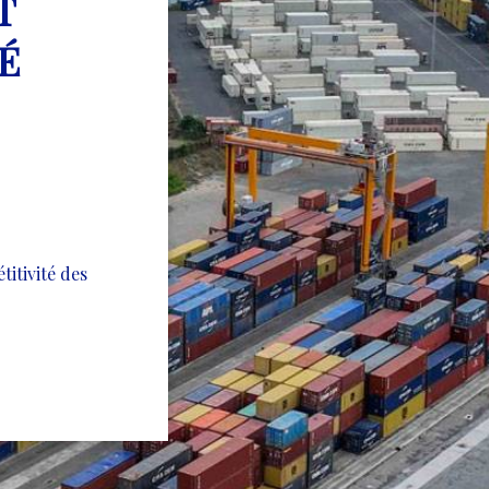
T
É
titivité des