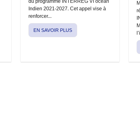
du programme INTERREG VI océan
l
M
Indien 2021-2027. Cet appel vise à
r
renforcer...
I
M
EN SAVOIR PLUS
.
l